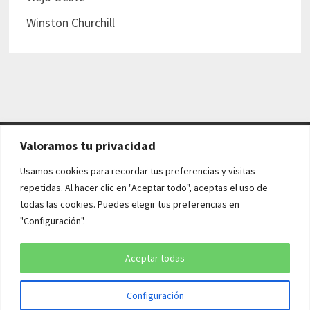
Winston Churchill
Valoramos tu privacidad
AVISO LEGAL Y POLÍTICAS
Usamos cookies para recordar tus preferencias y visitas
repetidas. Al hacer clic en "Aceptar todo", aceptas el uso de
Aviso legal
todas las cookies. Puedes elegir tus preferencias en
"Configuración".
Política de cookies
Política de privacidad
Aceptar todas
Configuración