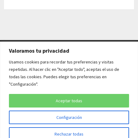
Valoramos tu privacidad
AVISO LEGAL Y POLÍTICAS
Usamos cookies para recordar tus preferencias y visitas
repetidas. Al hacer clic en "Aceptar todo", aceptas el uso de
Aviso legal
todas las cookies. Puedes elegir tus preferencias en
"Configuración".
Política de cookies
Política de privacidad
Aceptar todas
Configuración
Copyright © 2026
¡QUÉ HISTORIA!
. Funciona con
WordPress
y
Rechazar todas
Bam
.