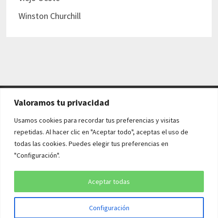
Winston Churchill
Valoramos tu privacidad
AVISO LEGAL Y POLÍTICAS
Usamos cookies para recordar tus preferencias y visitas
repetidas. Al hacer clic en "Aceptar todo", aceptas el uso de
Aviso legal
todas las cookies. Puedes elegir tus preferencias en
"Configuración".
Política de cookies
Política de privacidad
Aceptar todas
Configuración