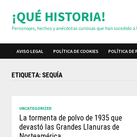
Saltar
¡QUÉ HISTORIA!
al
contenido
Personajes, hechos y anécdotas curiosas que han sucedido a lo
AVISO LEGAL
POLÍTICA DE COOKIES
POLÍTICA DE 
ETIQUETA:
SEQUÍA
UNCATEGORIZED
La tormenta de polvo de 1935 que
devastó las Grandes Llanuras de
Norteamérica