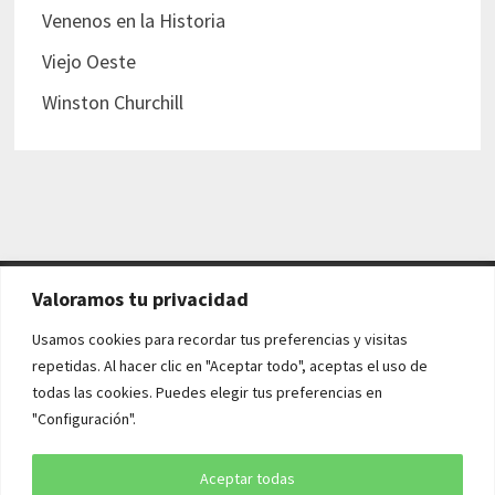
Venenos en la Historia
Viejo Oeste
Winston Churchill
Valoramos tu privacidad
AVISO LEGAL Y POLÍTICAS
Usamos cookies para recordar tus preferencias y visitas
repetidas. Al hacer clic en "Aceptar todo", aceptas el uso de
Aviso legal
todas las cookies. Puedes elegir tus preferencias en
"Configuración".
Política de cookies
Política de privacidad
Aceptar todas