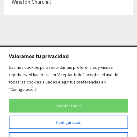
Winston Churchill
Valoramos tu privacidad
AVISO LEGAL Y POLÍTICAS
Usamos cookies para recordar tus preferencias y visitas
repetidas. Al hacer clic en "Aceptar todo", aceptas el uso de
Aviso legal
todas las cookies. Puedes elegir tus preferencias en
"Configuración".
Política de cookies
Política de privacidad
Aceptar todas
Configuración
Copyright © 2026
¡QUÉ HISTORIA!
. Funciona con
WordPress
y