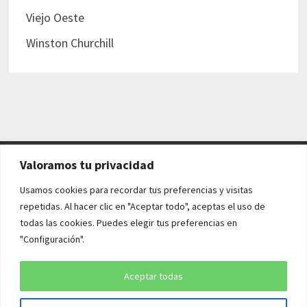
Viejo Oeste
Winston Churchill
Valoramos tu privacidad
AVISO LEGAL Y POLÍTICAS
Usamos cookies para recordar tus preferencias y visitas
repetidas. Al hacer clic en "Aceptar todo", aceptas el uso de
Aviso legal
todas las cookies. Puedes elegir tus preferencias en
"Configuración".
Política de cookies
Política de privacidad
Aceptar todas