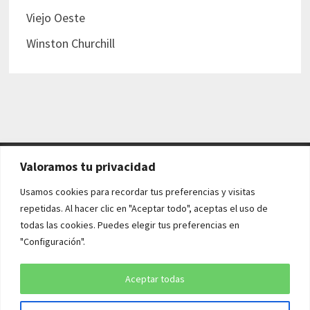
Viejo Oeste
Winston Churchill
Valoramos tu privacidad
AVISO LEGAL Y POLÍTICAS
Usamos cookies para recordar tus preferencias y visitas
repetidas. Al hacer clic en "Aceptar todo", aceptas el uso de
Aviso legal
todas las cookies. Puedes elegir tus preferencias en
"Configuración".
Política de cookies
Política de privacidad
Aceptar todas