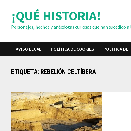
Saltar
¡QUÉ HISTORIA!
al
contenido
Personajes, hechos y anécdotas curiosas que han sucedido a lo
AVISO LEGAL
POLÍTICA DE COOKIES
POLÍTICA DE 
ETIQUETA:
REBELIÓN CELTÍBERA