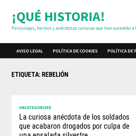
Saltar
¡QUÉ HISTORIA!
al
contenido
Personajes, hechos y anécdotas curiosas que han sucedido a lo
AVISO LEGAL
POLÍTICA DE COOKIES
POLÍTICA DE 
ETIQUETA:
REBELIÓN
UNCATEGORIZED
La curiosa anécdota de los soldados
que acabaron drogados por culpa de
una ensalada silvestre