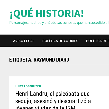
Saltar
¡QUÉ HISTORIA!
al
contenido
Personajes, hechos y anécdotas curiosas que han sucedido a lo
AVISO LEGAL
POLÍTICA DE COOKIES
POLÍTICA DE 
ETIQUETA:
RAYMOND DIARD
UNCATEGORIZED
Henri Landru, el psicópata que
sedujo, asesinó y descuartizó a
jóvenes viudas de la IGM