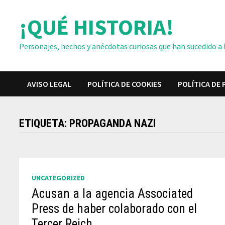
Saltar
¡QUÉ HISTORIA!
al
contenido
Personajes, hechos y anécdotas curiosas que han sucedido a lo
AVISO LEGAL
POLÍTICA DE COOKIES
POLÍTICA DE 
ETIQUETA:
PROPAGANDA NAZI
UNCATEGORIZED
Acusan a la agencia Associated
Press de haber colaborado con el
Tercer Reich