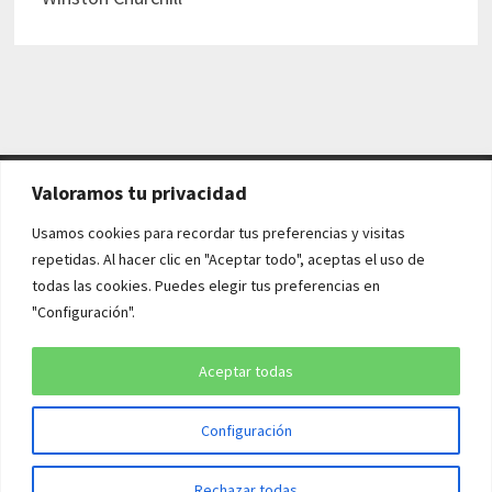
Valoramos tu privacidad
AVISO LEGAL Y POLÍTICAS
Usamos cookies para recordar tus preferencias y visitas
repetidas. Al hacer clic en "Aceptar todo", aceptas el uso de
Aviso legal
todas las cookies. Puedes elegir tus preferencias en
"Configuración".
Política de cookies
Política de privacidad
Aceptar todas
Configuración
Copyright © 2026
¡QUÉ HISTORIA!
. Funciona con
WordPress
y
Rechazar todas