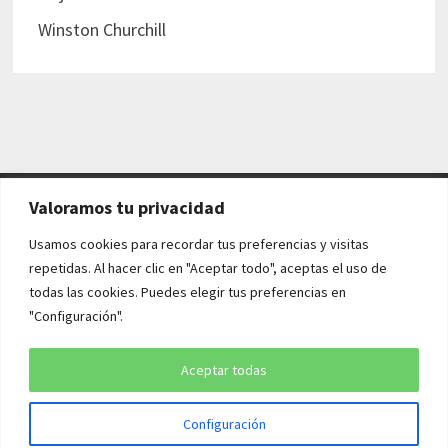
Winston Churchill
Valoramos tu privacidad
AVISO LEGAL Y POLÍTICAS
Usamos cookies para recordar tus preferencias y visitas
repetidas. Al hacer clic en "Aceptar todo", aceptas el uso de
Aviso legal
todas las cookies. Puedes elegir tus preferencias en
"Configuración".
Política de cookies
Política de privacidad
Aceptar todas
Configuración