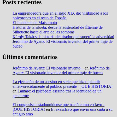
Posts recientes
La emprendedora que en el siglo XIX dio visibilidad a los
polvorones en el resto de España
El Incidente de Matsumoto
Historia de la silueta: desde la austeridad de Étienne de
Silhouette hasta el arte de las sombras
Károly Takács: la historia del tirador que superó la adversidad
Jerónimo de Ayanz: El visionario inventor del primer traje de
buceo
Últimos comentarios
Jerónimo de Ayanz: El visionario invento...
en
Jerónimo de
Ayanz: El visionario inventor del primer traje de buceo
La ejecución de un asesino en serie que hizo aplaudir
enfervorecidamente al público presente - ¡QUÉ HISTORIA!
en
Lamare: el psicópata asesino tras la identidad de un
gendarme
El congresista estadounidense que nació como esclavo -
¡QUÉ HISTORIA!
en
El exesclavo que envió una carta a su
antiguo amo