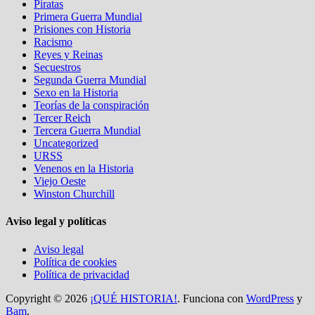
Piratas
Primera Guerra Mundial
Prisiones con Historia
Racismo
Reyes y Reinas
Secuestros
Segunda Guerra Mundial
Sexo en la Historia
Teorías de la conspiración
Tercer Reich
Tercera Guerra Mundial
Uncategorized
URSS
Venenos en la Historia
Viejo Oeste
Winston Churchill
Aviso legal y políticas
Aviso legal
Política de cookies
Política de privacidad
Copyright © 2026
¡QUÉ HISTORIA!
. Funciona con
WordPress
y
Bam
.