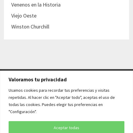
Venenos en la Historia
Viejo Oeste
Winston Churchill
Valoramos tu privacidad
AVISO LEGAL Y POLÍTICAS
Usamos cookies para recordar tus preferencias y visitas
repetidas. Al hacer clic en "Aceptar todo", aceptas el uso de
Aviso legal
todas las cookies. Puedes elegir tus preferencias en
"Configuración".
Política de cookies
Política de privacidad
Aceptar todas