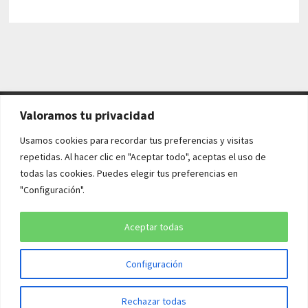
Valoramos tu privacidad
AVISO LEGAL Y POLÍTICAS
Usamos cookies para recordar tus preferencias y visitas
repetidas. Al hacer clic en "Aceptar todo", aceptas el uso de
Aviso legal
todas las cookies. Puedes elegir tus preferencias en
"Configuración".
Política de cookies
Política de privacidad
Aceptar todas
Configuración
Copyright © 2026
¡QUÉ HISTORIA!
. Funciona con
WordPress
y
Rechazar todas
Bam
.