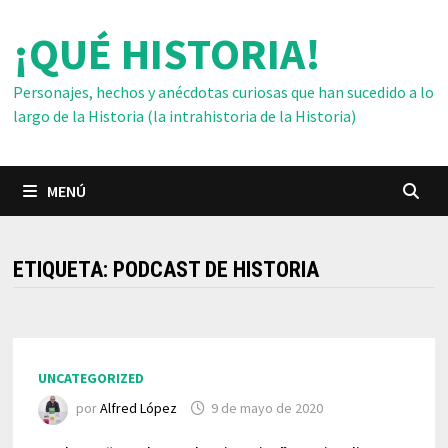
Saltar
¡QUÉ HISTORIA!
al
contenido
Personajes, hechos y anécdotas curiosas que han sucedido a lo
largo de la Historia (la intrahistoria de la Historia)
MENÚ
ETIQUETA:
PODCAST DE HISTORIA
UNCATEGORIZED
por
Alfred López
9 de mayo de 2020