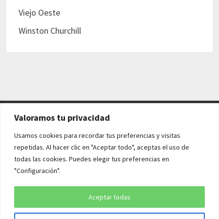
Viejo Oeste
Winston Churchill
Valoramos tu privacidad
AVISO LEGAL Y POLÍTICAS
Usamos cookies para recordar tus preferencias y visitas
repetidas. Al hacer clic en "Aceptar todo", aceptas el uso de
Aviso legal
todas las cookies. Puedes elegir tus preferencias en
"Configuración".
Política de cookies
Política de privacidad
Aceptar todas