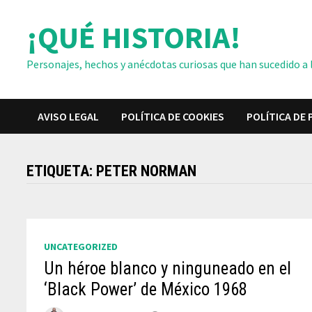
Saltar
¡QUÉ HISTORIA!
al
contenido
Personajes, hechos y anécdotas curiosas que han sucedido a lo
AVISO LEGAL
POLÍTICA DE COOKIES
POLÍTICA DE 
ETIQUETA:
PETER NORMAN
UNCATEGORIZED
Un héroe blanco y ninguneado en el
‘Black Power’ de México 1968