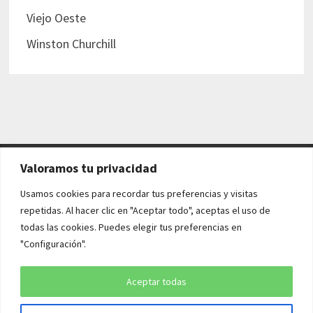
Viejo Oeste
Winston Churchill
Valoramos tu privacidad
AVISO LEGAL Y POLÍTICAS
Usamos cookies para recordar tus preferencias y visitas
repetidas. Al hacer clic en "Aceptar todo", aceptas el uso de
Aviso legal
todas las cookies. Puedes elegir tus preferencias en
"Configuración".
Política de cookies
Política de privacidad
Aceptar todas