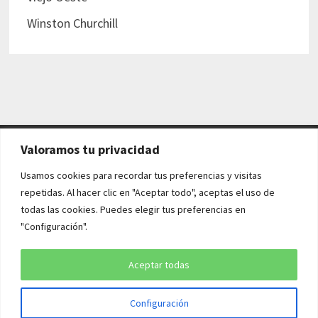
Winston Churchill
Valoramos tu privacidad
AVISO LEGAL Y POLÍTICAS
Usamos cookies para recordar tus preferencias y visitas
repetidas. Al hacer clic en "Aceptar todo", aceptas el uso de
Aviso legal
todas las cookies. Puedes elegir tus preferencias en
"Configuración".
Política de cookies
Política de privacidad
Aceptar todas
Configuración