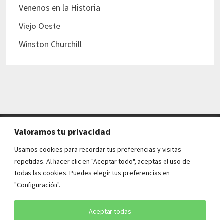
Venenos en la Historia
Viejo Oeste
Winston Churchill
Valoramos tu privacidad
AVISO LEGAL Y POLÍTICAS
Usamos cookies para recordar tus preferencias y visitas
repetidas. Al hacer clic en "Aceptar todo", aceptas el uso de
Aviso legal
todas las cookies. Puedes elegir tus preferencias en
"Configuración".
Política de cookies
Política de privacidad
Aceptar todas