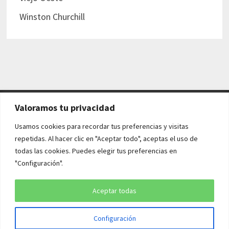
Winston Churchill
Valoramos tu privacidad
AVISO LEGAL Y POLÍTICAS
Usamos cookies para recordar tus preferencias y visitas
repetidas. Al hacer clic en "Aceptar todo", aceptas el uso de
Aviso legal
todas las cookies. Puedes elegir tus preferencias en
"Configuración".
Política de cookies
Política de privacidad
Aceptar todas
Configuración