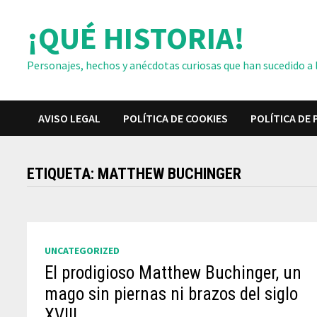
Saltar
¡QUÉ HISTORIA!
al
contenido
Personajes, hechos y anécdotas curiosas que han sucedido a lo
AVISO LEGAL
POLÍTICA DE COOKIES
POLÍTICA DE 
ETIQUETA:
MATTHEW BUCHINGER
UNCATEGORIZED
El prodigioso Matthew Buchinger, un
mago sin piernas ni brazos del siglo
XVIII