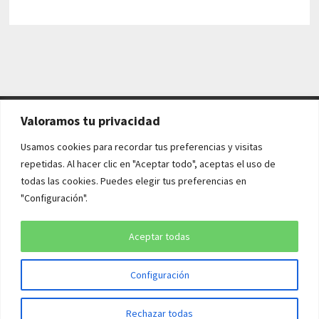
Valoramos tu privacidad
AVISO LEGAL Y POLÍTICAS
Usamos cookies para recordar tus preferencias y visitas
repetidas. Al hacer clic en "Aceptar todo", aceptas el uso de
Aviso legal
todas las cookies. Puedes elegir tus preferencias en
"Configuración".
Política de cookies
Política de privacidad
Aceptar todas
Configuración
Copyright © 2026
¡QUÉ HISTORIA!
. Funciona con
WordPress
y
Rechazar todas
Bam
.