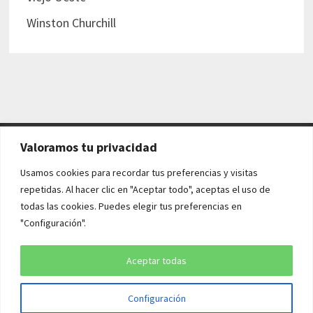
Winston Churchill
Valoramos tu privacidad
AVISO LEGAL Y POLÍTICAS
Usamos cookies para recordar tus preferencias y visitas
repetidas. Al hacer clic en "Aceptar todo", aceptas el uso de
Aviso legal
todas las cookies. Puedes elegir tus preferencias en
"Configuración".
Política de cookies
Política de privacidad
Aceptar todas
Configuración