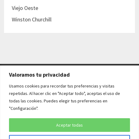
Viejo Oeste
Winston Churchill
Valoramos tu privacidad
AVISO LEGAL Y POLÍTICAS
Usamos cookies para recordar tus preferencias y visitas
repetidas. Al hacer clic en "Aceptar todo", aceptas el uso de
Aviso legal
todas las cookies. Puedes elegir tus preferencias en
"Configuración".
Política de cookies
Política de privacidad
Aceptar todas