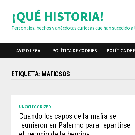
Saltar
¡QUÉ HISTORIA!
al
contenido
Personajes, hechos y anécdotas curiosas que han sucedido a lo
AVISO LEGAL
POLÍTICA DE COOKIES
POLÍTICA DE 
ETIQUETA:
MAFIOSOS
UNCATEGORIZED
Cuando los capos de la mafia se
reunieron en Palermo para repartirse
el negocio de la heroína