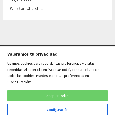
Winston Churchill
Valoramos tu privacidad
AVISO LEGAL Y POLÍTICAS
Usamos cookies para recordar tus preferencias y visitas
repetidas. Al hacer clic en "Aceptar todo", aceptas el uso de
Aviso legal
todas las cookies. Puedes elegir tus preferencias en
"Configuración".
Política de cookies
Política de privacidad
Aceptar todas
Configuración