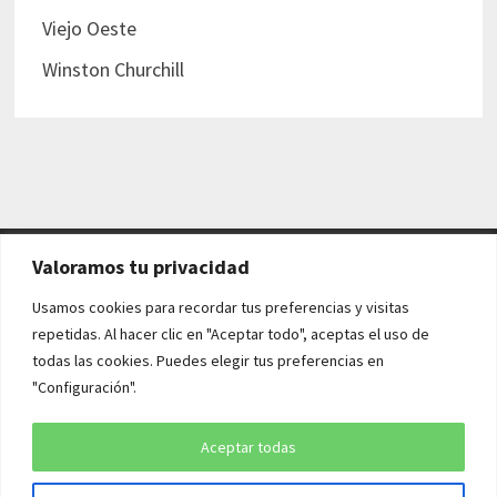
Viejo Oeste
Winston Churchill
Valoramos tu privacidad
AVISO LEGAL Y POLÍTICAS
Usamos cookies para recordar tus preferencias y visitas
repetidas. Al hacer clic en "Aceptar todo", aceptas el uso de
Aviso legal
todas las cookies. Puedes elegir tus preferencias en
"Configuración".
Política de cookies
Política de privacidad
Aceptar todas