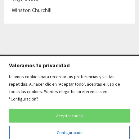
Winston Churchill
Valoramos tu privacidad
AVISO LEGAL Y POLÍTICAS
Usamos cookies para recordar tus preferencias y visitas
repetidas. Al hacer clic en "Aceptar todo", aceptas el uso de
Aviso legal
todas las cookies. Puedes elegir tus preferencias en
"Configuración".
Política de cookies
Política de privacidad
Aceptar todas
Configuración