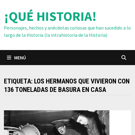
Saltar
¡QUÉ HISTORIA!
al
contenido
Personajes, hechos y anécdotas curiosas que han sucedido a lo
largo de la Historia (la intrahistoria de la Historia)
MENÚ
ETIQUETA:
LOS HERMANOS QUE VIVIERON CON
136 TONELADAS DE BASURA EN CASA