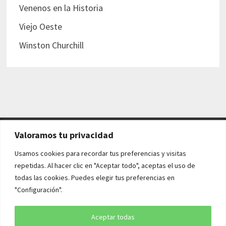
Venenos en la Historia
Viejo Oeste
Winston Churchill
Valoramos tu privacidad
AVISO LEGAL Y POLÍTICAS
Usamos cookies para recordar tus preferencias y visitas
repetidas. Al hacer clic en "Aceptar todo", aceptas el uso de
Aviso legal
todas las cookies. Puedes elegir tus preferencias en
"Configuración".
Política de cookies
Política de privacidad
Aceptar todas