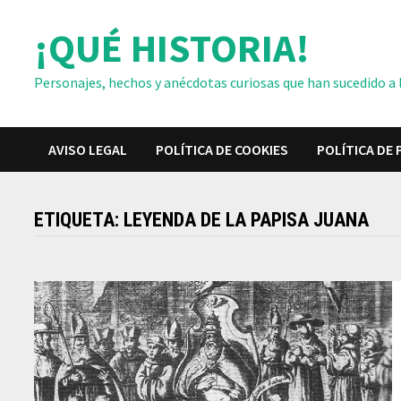
Saltar
¡QUÉ HISTORIA!
al
contenido
Personajes, hechos y anécdotas curiosas que han sucedido a lo
AVISO LEGAL
POLÍTICA DE COOKIES
POLÍTICA DE 
ETIQUETA:
LEYENDA DE LA PAPISA JUANA