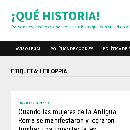
Saltar
¡QUÉ HISTORIA!
al
contenido
Personajes, hechos y anécdotas curiosas que han sucedido a lo
AVISO LEGAL
POLÍTICA DE COOKIES
POLÍTICA DE 
ETIQUETA:
LEX OPPIA
UNCATEGORIZED
Cuando las mujeres de la Antigua
Roma se manifestaron y lograron
tumbar una importante ley