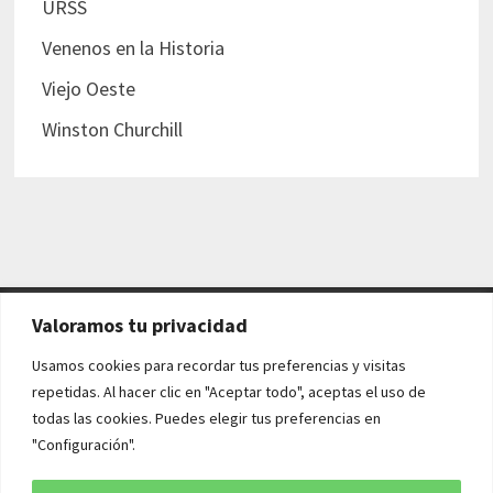
URSS
Venenos en la Historia
Viejo Oeste
Winston Churchill
Valoramos tu privacidad
AVISO LEGAL Y POLÍTICAS
Usamos cookies para recordar tus preferencias y visitas
repetidas. Al hacer clic en "Aceptar todo", aceptas el uso de
Aviso legal
todas las cookies. Puedes elegir tus preferencias en
"Configuración".
Política de cookies