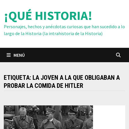
Saltar
¡QUÉ HISTORIA!
al
contenido
Personajes, hechos y anécdotas curiosas que han sucedido a lo
largo de la Historia (la intrahistoria de la Historia)
MENÚ
ETIQUETA:
LA JOVEN A LA QUE OBLIGABAN A
PROBAR LA COMIDA DE HITLER