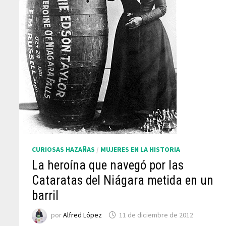
CURIOSAS HAZAÑAS
/
MUJERES EN LA HISTORIA
La heroína que navegó por las
Cataratas del Niágara metida en un
barril
por
Alfred López
11 de diciembre de 2012