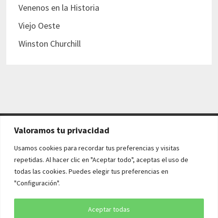
Venenos en la Historia
Viejo Oeste
Winston Churchill
Valoramos tu privacidad
AVISO LEGAL Y POLÍTICAS
Usamos cookies para recordar tus preferencias y visitas
repetidas. Al hacer clic en "Aceptar todo", aceptas el uso de
Aviso legal
todas las cookies. Puedes elegir tus preferencias en
"Configuración".
Política de cookies
Política de privacidad
Aceptar todas