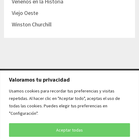
Venenos en la Historia
Viejo Oeste
Winston Churchill
Valoramos tu privacidad
AVISO LEGAL Y POLÍTICAS
Usamos cookies para recordar tus preferencias y visitas
repetidas. Al hacer clic en "Aceptar todo", aceptas el uso de
Aviso legal
todas las cookies. Puedes elegir tus preferencias en
"Configuración".
Política de cookies
Política de privacidad
Aceptar todas