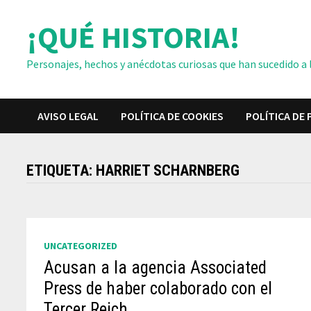
Saltar
¡QUÉ HISTORIA!
al
contenido
Personajes, hechos y anécdotas curiosas que han sucedido a lo
AVISO LEGAL
POLÍTICA DE COOKIES
POLÍTICA DE 
ETIQUETA:
HARRIET SCHARNBERG
UNCATEGORIZED
Acusan a la agencia Associated
Press de haber colaborado con el
Tercer Reich