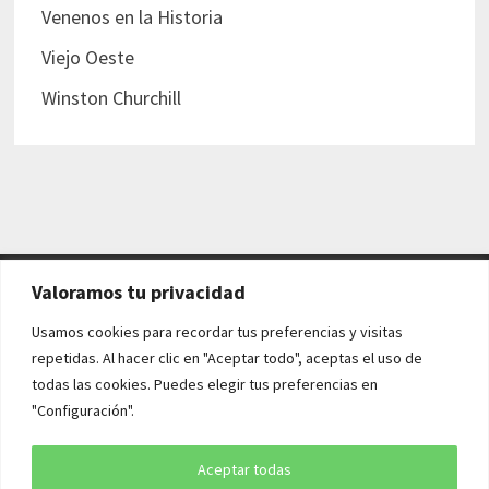
Venenos en la Historia
Viejo Oeste
Winston Churchill
Valoramos tu privacidad
AVISO LEGAL Y POLÍTICAS
Usamos cookies para recordar tus preferencias y visitas
repetidas. Al hacer clic en "Aceptar todo", aceptas el uso de
Aviso legal
todas las cookies. Puedes elegir tus preferencias en
"Configuración".
Política de cookies
Política de privacidad
Aceptar todas