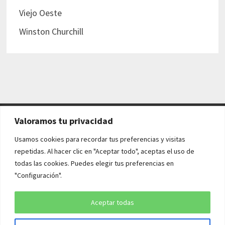
Viejo Oeste
Winston Churchill
Valoramos tu privacidad
AVISO LEGAL Y POLÍTICAS
Usamos cookies para recordar tus preferencias y visitas
repetidas. Al hacer clic en "Aceptar todo", aceptas el uso de
Aviso legal
todas las cookies. Puedes elegir tus preferencias en
"Configuración".
Política de cookies
Política de privacidad
Aceptar todas