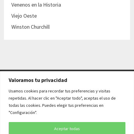
Venenos en la Historia
Viejo Oeste
Winston Churchill
Valoramos tu privacidad
AVISO LEGAL Y POLÍTICAS
Usamos cookies para recordar tus preferencias y visitas
repetidas. Al hacer clic en "Aceptar todo", aceptas el uso de
Aviso legal
todas las cookies. Puedes elegir tus preferencias en
"Configuración".
Política de cookies
Política de privacidad
Aceptar todas