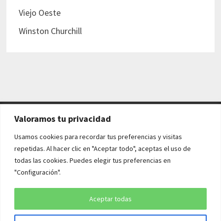
Viejo Oeste
Winston Churchill
Valoramos tu privacidad
AVISO LEGAL Y POLÍTICAS
Usamos cookies para recordar tus preferencias y visitas
repetidas. Al hacer clic en "Aceptar todo", aceptas el uso de
Aviso legal
todas las cookies. Puedes elegir tus preferencias en
"Configuración".
Política de cookies
Política de privacidad
Aceptar todas