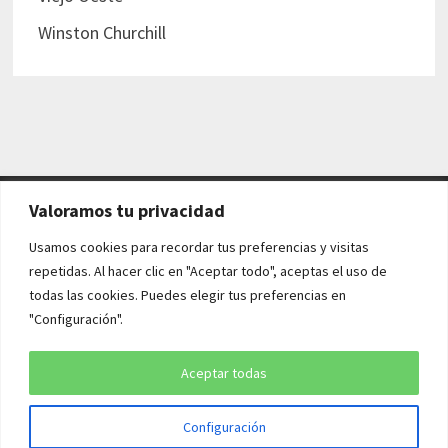
Winston Churchill
Valoramos tu privacidad
AVISO LEGAL Y POLÍTICAS
Usamos cookies para recordar tus preferencias y visitas
repetidas. Al hacer clic en "Aceptar todo", aceptas el uso de
Aviso legal
todas las cookies. Puedes elegir tus preferencias en
"Configuración".
Política de cookies
Política de privacidad
Aceptar todas
Configuración