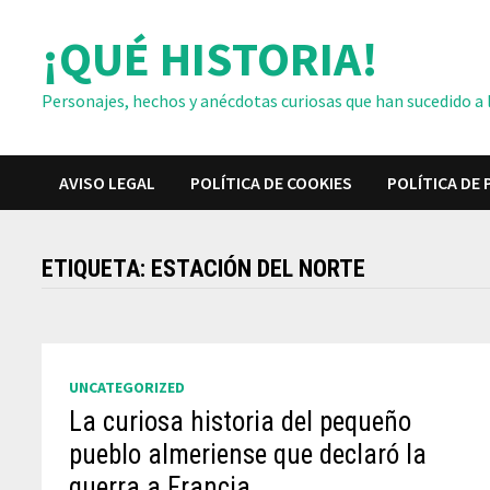
Saltar
¡QUÉ HISTORIA!
al
contenido
Personajes, hechos y anécdotas curiosas que han sucedido a lo
AVISO LEGAL
POLÍTICA DE COOKIES
POLÍTICA DE 
ETIQUETA:
ESTACIÓN DEL NORTE
UNCATEGORIZED
La curiosa historia del pequeño
pueblo almeriense que declaró la
guerra a Francia