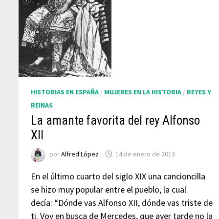
HISTORIAS EN ESPAÑA
/
MUJERES EN LA HISTORIA
/
REYES Y
REINAS
La amante favorita del rey Alfonso
XII
por
Alfred López
14 de enero de 2013
En el último cuarto del siglo XIX una cancioncilla
se hizo muy popular entre el pueblo, la cual
decía: “Dónde vas Alfonso XII, dónde vas triste de
ti. Voy en busca de Mercedes, que ayer tarde no la