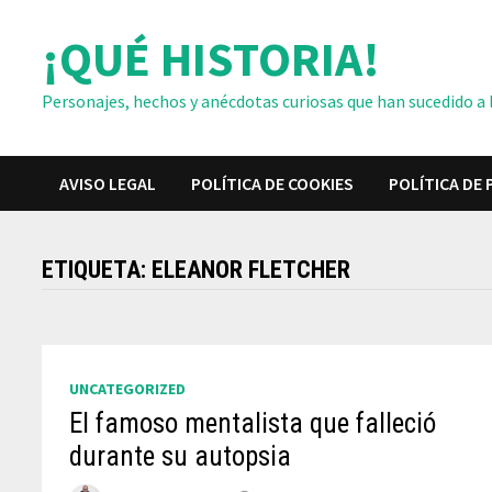
Saltar
¡QUÉ HISTORIA!
al
contenido
Personajes, hechos y anécdotas curiosas que han sucedido a lo
AVISO LEGAL
POLÍTICA DE COOKIES
POLÍTICA DE 
ETIQUETA:
ELEANOR FLETCHER
UNCATEGORIZED
El famoso mentalista que falleció
durante su autopsia