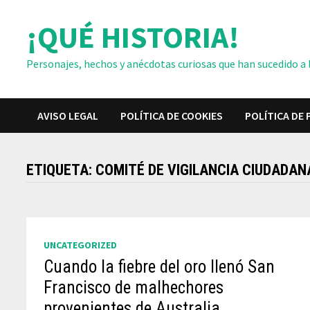
Saltar
¡QUÉ HISTORIA!
al
contenido
Personajes, hechos y anécdotas curiosas que han sucedido a lo
AVISO LEGAL
POLÍTICA DE COOKIES
POLÍTICA DE 
ETIQUETA:
COMITÉ DE VIGILANCIA CIUDADAN
UNCATEGORIZED
Cuando la fiebre del oro llenó San
Francisco de malhechores
provenientes de Australia