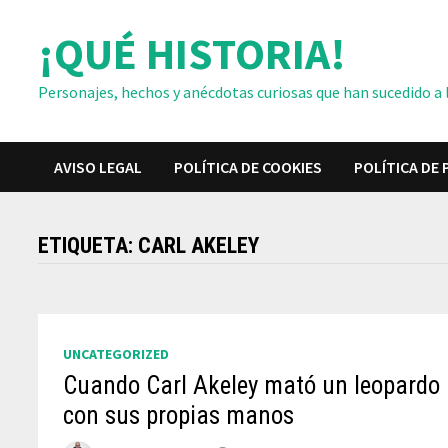
Saltar
¡QUÉ HISTORIA!
al
contenido
Personajes, hechos y anécdotas curiosas que han sucedido a lo
AVISO LEGAL
POLÍTICA DE COOKIES
POLÍTICA DE 
ETIQUETA:
CARL AKELEY
UNCATEGORIZED
Cuando Carl Akeley mató un leopardo
con sus propias manos